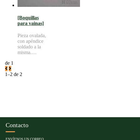
posee
concreciones
marinas
[Boquillas
para vainas]
Pieza ovalada,
con apéndice
soldado a la
misma.
Formada por
de 1
tres soldaduras
y entre ellas,
1–2 de 2
pequeñas
paredes con
líneas incisas,
paralelas entre
sí, a modo de
decoración.
Contacto
ENVÍENOS UN CORREO