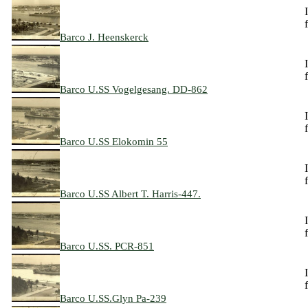
f
Barco J. Heenskerck
f
Barco U.SS Vogelgesang. DD-862
f
Barco U.SS Elokomin 55
f
Barco U.SS Albert T. Harris-447.
f
Barco U.SS. PCR-851
f
Barco U.SS.Glyn Pa-239