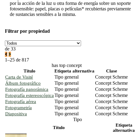
por la acción de la luz u otra forma de energía sobre un soporte
fotosensible: papel, placas o películas* recubiertas previamente
de sustancias sensibles a la misma.
Filtrar por propiedad
de 33
1–25 de 817
has top concept
Título
Etiqueta alternativa
Clase
Tipo general
Concept Scheme
Carta de Visité
Tipo general
Concept Scheme
Álbum fotográfico
Tipo general
Concept Scheme
Fotografía panorámica
Tipo general
Concept Scheme
Fotografía estereoscópica
Tipo general
Concept Scheme
Fotografía aérea
Tipo general
Concept Scheme
Fotogrametría
Tipo general
Concept Scheme
Diapositiva
Tipo
Etiqueta
Título
alternativa